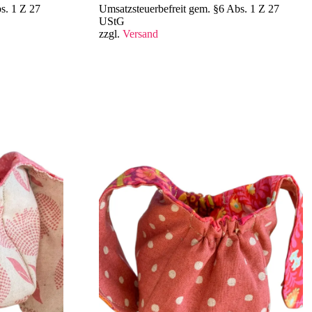
s. 1 Z 27
Umsatzsteuerbefreit gem. §6 Abs. 1 Z 27
UStG
zzgl.
Versand