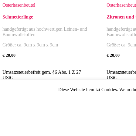
Osterhasenbeutel
Osterhasenbeut
Schmetterlinge
Zitronen und
handgefertigt aus hochwertigen Leinen- und
handgefertigt 
Baumwollstoffen
Baumwollstoff
Größe: ca. 9cm x 9cm x 9cm
Größe: ca. 9c
€
20,00
€
20,00
Umsatzsteuerbefreit gem. §6 Abs. 1 Z 27
Umsatzsteuerbe
UStG
UStG
zzgl.
Versand
zzgl.
Versand
Diese Website benutzt Cookies. Wenn du 
Allgemeine Geschäftsbedingungen
Datenschutz
Widerruf
Zahlungsweisen
Versand & Lieferung
Impressum