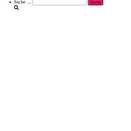
Suche
Suche …
nach: