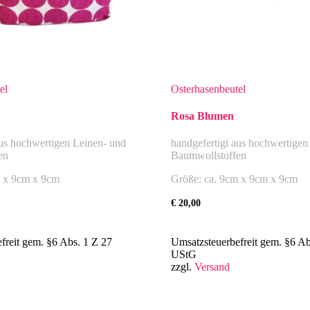
el
Osterhasenbeutel
Rosa Blumen
aus hochwertigen Leinen- und
handgefertigt aus hochwertigen
en
Baumwollstoffen
m x 9cm x 9cm
Größe: ca. 9cm x 9cm x 9cm
€
20,00
freit gem. §6 Abs. 1 Z 27
Umsatzsteuerbefreit gem. §6 Ab
UStG
zzgl.
Versand