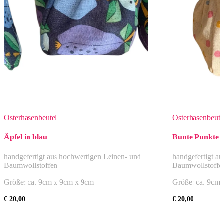
Osterhasenbeutel
Osterhasenbeut
Äpfel in blau
Bunte Punkte
handgefertigt aus hochwertigen Leinen- und
handgefertigt 
Baumwollstoffen
Baumwollstoff
Größe: ca. 9cm x 9cm x 9cm
Größe: ca. 9c
€
20,00
€
20,00