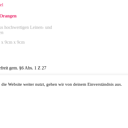
el
 Orangen
aus hochwertigen Leinen- und
en
m x 9cm x 9cm
freit gem. §6 Abs. 1 Z 27
die Website weiter nutzt, gehen wir von deinem Einverständnis aus.