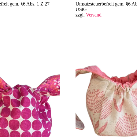
freit gem. §6 Abs. 1 Z 27
Umsatzsteuerbefreit gem. §6 Ab
UStG
zzgl.
Versand