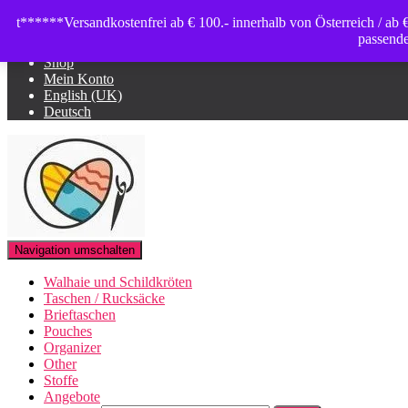
t******Versandkostenfrei ab € 100.- innerhalb von Österreich / ab
Warenkorb
passende
Shop
Mein Konto
English (UK)
Deutsch
Navigation umschalten
Walhaie und Schildkröten
Taschen / Rucksäcke
Brieftaschen
Pouches
Organizer
Other
Stoffe
Angebote