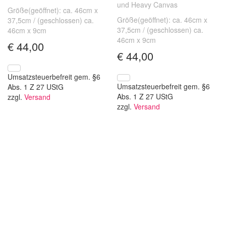
und Heavy Canvas
Größe(geöffnet): ca. 46cm x
Größe(geöffnet): ca. 46cm x
37,5cm / (geschlossen) ca.
37,5cm / (geschlossen) ca.
46cm x 9cm
46cm x 9cm
€
44,00
€
44,00
Umsatzsteuerbefreit gem. §6
Umsatzsteuerbefreit gem. §6
Abs. 1 Z 27 UStG
Abs. 1 Z 27 UStG
zzgl.
Versand
zzgl.
Versand