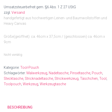
Umsatzsteuerbefreit gem. §6 Abs. 1 Z 27 UStG
zzgl.
Versand
handgefertigt aus hochwertigen Leinen- und Baumwollstoffen und
Heavy Canvas
Größe(geöffnet): ca. 46cm x 37,5cm / (geschlossen) ca. 46cm x
9cm
Nicht vorrätig
Kategorie:
Tool-Pouch
Schlagwörter:
Malwerkzeug
,
Nadeltasche
,
Pinseltasche
,
Pouch
,
Stecktasche
,
Stricknadeltasche
,
Strickwerkzeug
,
Täschchen
,
Tool
,
Toolpouch
,
Werkzeug
,
Werkzeugtasche
BESCHREIBUNG