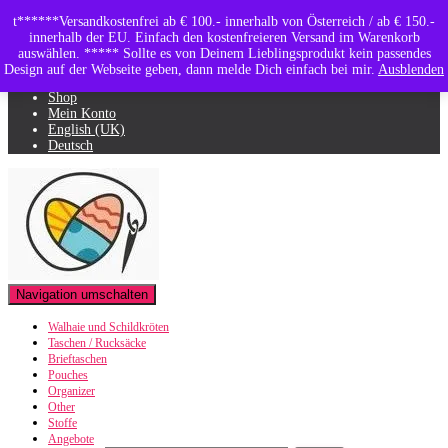
t******Versandkostenfrei ab € 100.- innerhalb von Österreich / ab € 150.-
innerhalb der EU. Einfach den kostenfreieren Versand im Warenkorb
Warenkorb
auswählen. ***** Sollte es von Deinem Lieblingsprodukt kein passendes
Design auf der Webseite geben, dann melde Dich einfach bei mir.
Ausblenden
Shop
Mein Konto
English (UK)
Deutsch
Navigation umschalten
Walhaie und Schildkröten
Taschen / Rucksäcke
Brieftaschen
Pouches
Organizer
Other
Stoffe
Angebote