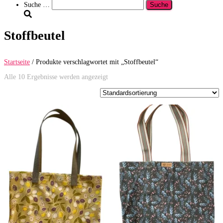
Suche
Suche …
nach:
Stoffbeutel
Startseite
/ Produkte verschlagwortet mit „Stoffbeutel“
Alle 10 Ergebnisse werden angezeigt