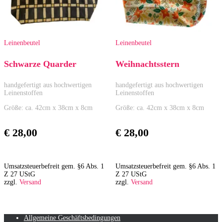
Leinenbeutel
Leinenbeutel
Schwarze Quarder
Weihnachtsstern
handgefertigt aus hochwertigen
handgefertigt aus hochwertigen
Leinenstoffen
Leinenstoffen
Größe: ca. 42cm x 38cm x 8cm
Größe: ca. 42cm x 38cm x 8cm
€
28,00
€
28,00
Umsatzsteuerbefreit gem. §6 Abs. 1
Umsatzsteuerbefreit gem. §6 Abs. 1
Z 27 UStG
Z 27 UStG
zzgl.
Versand
zzgl.
Versand
Allgemeine Geschäftsbedingungen