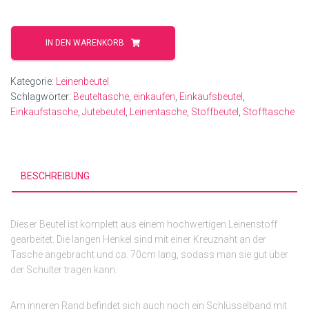
Hunde
Menge
IN DEN WARENKORB
Kategorie:
Leinenbeutel
Schlagwörter:
Beuteltasche
,
einkaufen
,
Einkaufsbeutel
,
Einkaufstasche
,
Jutebeutel
,
Leinentasche
,
Stoffbeutel
,
Stofftasche
BESCHREIBUNG
Dieser Beutel ist komplett aus einem hochwertigen Leinenstoff
gearbeitet. Die langen Henkel sind mit einer Kreuznaht an der
Tasche angebracht und ca. 70cm lang, sodass man sie gut über
der Schulter tragen kann.
Am inneren Rand befindet sich auch noch ein Schlüsselband mit