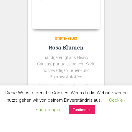
STIFTE-ETUIS
Rosa Blumen
handgefertigt aus Heavy
Canvas, portugiesischem Kork,
hochwertigen Leinen- und
Baumwollstoffen
Größe: ca. 20cm x 9cm x 7cm
Diese Website benutzt Cookies. Wenn du die Website weiter
€
28,00
nutzt, gehen wir von deinem Einverständnis aus.
Cookie -
Umsatzsteuerbefreit gem. §6 Abs. 1 Z 27 UStG
Einstellungen
Zustimmen
zzgl.
Versand