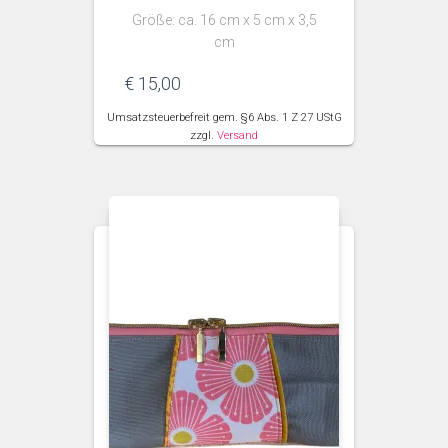
Größe: ca. 16 cm x 5 cm x 3,5
cm
€
15,00
Umsatzsteuerbefreit gem. §6 Abs. 1 Z 27 UStG
zzgl.
Versand