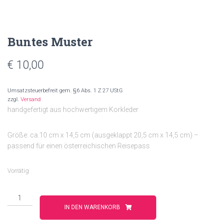
Buntes Muster
€
10,00
Umsatzsteuerbefreit gem. §6 Abs. 1 Z 27 UStG
zzgl.
Versand
handgefertigt aus hochwertigem Korkleder
Größe: ca.10 cm x 14,5 cm (ausgeklappt 20,5 cm x 14,5 cm) –
passend für einen österreichischen Reisepass
Vorrätig
Buntes
Muster
IN DEN WARENKORB
Menge