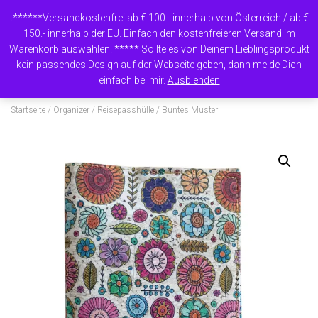
t******Versandkostenfrei ab € 100.- innerhalb von Österreich / ab €
150.- innerhalb der EU. Einfach den kostenfreieren Versand im
Warenkorb auswählen. ***** Sollte es von Deinem Lieblingsprodukt
N
kein passendes Design auf der Webseite geben, dann melde Dich
A
einfach bei mir.
Ausblenden
V
I
Startseite
/
Organizer
/
Reisepasshülle
/ Buntes Muster
G
A
T
I
O
N
U
M
S
C
H
A
L
T
E