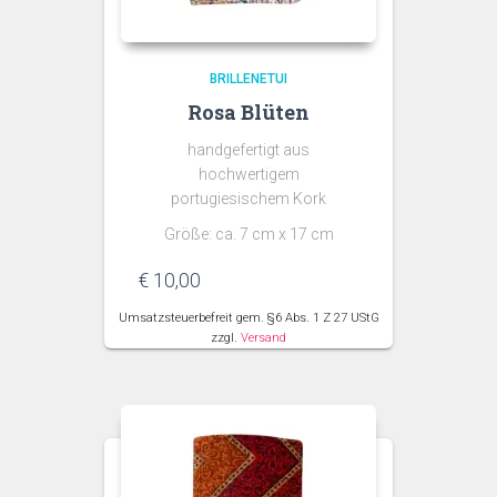
BRILLENETUI
Rosa Blüten
handgefertigt aus
hochwertigem
portugiesischem Kork
Größe: ca. 7 cm x 17 cm
€
10,00
Umsatzsteuerbefreit gem. §6 Abs. 1 Z 27 UStG
zzgl.
Versand