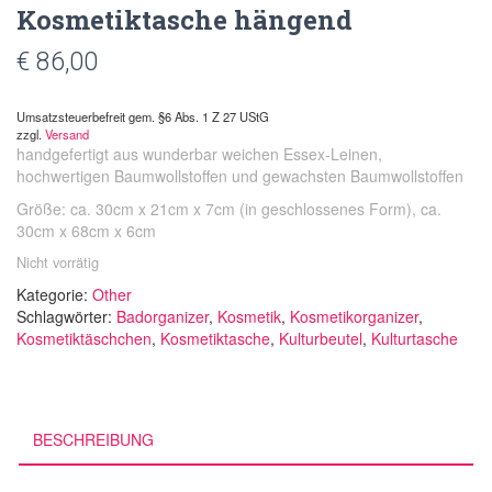
Kosmetiktasche hängend
€
86,00
Umsatzsteuerbefreit gem. §6 Abs. 1 Z 27 UStG
zzgl.
Versand
handgefertigt aus
wunderbar weichen Essex-Leinen,
hochwertigen Baumwollstoffen und gewachsten Baumwollstoffen
Größe: ca. 30cm x 21cm x 7cm (in geschlossenes Form), ca.
30cm x 68cm x 6cm
Nicht vorrätig
Kategorie:
Other
Schlagwörter:
Badorganizer
,
Kosmetik
,
Kosmetikorganizer
,
Kosmetiktäschchen
,
Kosmetiktasche
,
Kulturbeutel
,
Kulturtasche
BESCHREIBUNG