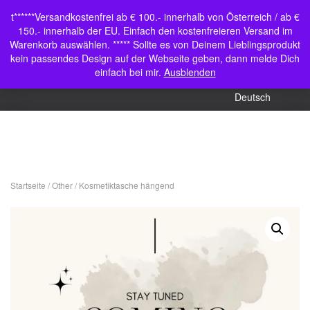
Shop
t******Versandkostenfrei ab € 100.- innerhalb von Österreich / ab €
Navigation umschalten
150.- innerhalb der EU. Einfach den kostenfreieren Versand im
Mein Konto
Warenkorb auswählen. ***** Sollte es von Deinem Lieblingsprodukt
kein passendes Design auf der Webseite geben, dann melde Dich
English (UK)
einfach bei mir.
Ausblenden
Deutsch
Startseite
/
Other
/ Kosmetiktasche hängend