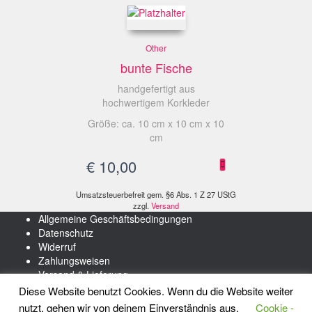
Other
bunte Fische
handgefertigt aus
hochwertigem Korkleder
Größe: ca. 10 cm x 10 cm x 10
cm
€
10,00
Umsatzsteuerbefreit gem. §6 Abs. 1 Z 27 UStG
zzgl.
Versand
Allgemeine Geschäftsbedingungen
Datenschutz
Widerruf
Zahlungsweisen
Versand & Lieferung
Impressum
Diese Website benutzt Cookies. Wenn du die Website weiter
nutzt, gehen wir von deinem Einverständnis aus.
Cookie -
Hestia | Entwickelt von
ThemeIsle