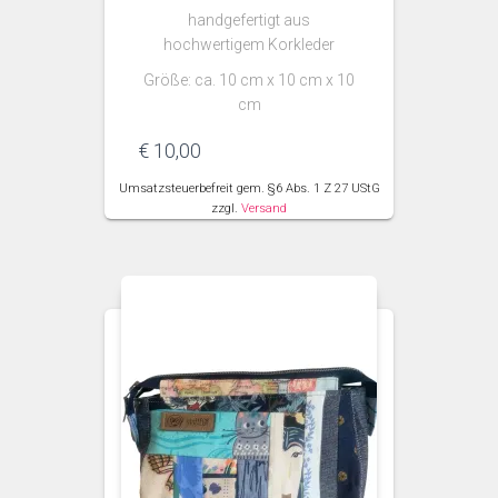
handgefertigt aus
hochwertigem Korkleder
Größe: ca. 10 cm x 10 cm x 10
cm
€
10,00
Umsatzsteuerbefreit gem. §6 Abs. 1 Z 27 UStG
zzgl.
Versand