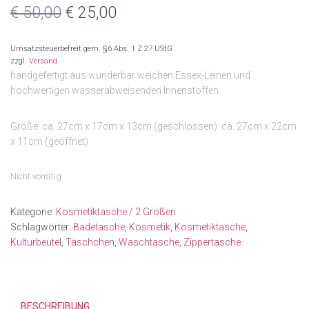
Ursprünglicher
Aktueller
€
50,00
€
25,00
Preis
Preis
Umsatzsteuerbefreit gem. §6 Abs. 1 Z 27 UStG
war:
ist:
zzgl.
Versand
handgefertigt aus wunderbar weichen Essex-Leinen und
€ 50,00
€ 25,00.
hochwertigen wasserabweisenden Innenstoffen
Größe: ca. 27cm x 17cm x 13cm (geschlossen) ca. 27cm x 22cm
x 11cm (geöffnet)
Nicht vorrätig
Kategorie:
Kosmetiktasche / 2 Größen
Schlagwörter:
Badetasche
,
Kosmetik
,
Kosmetiktasche
,
Kulturbeutel
,
Täschchen
,
Waschtasche
,
Zippertasche
BESCHREIBUNG