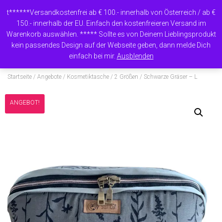
t******Versandkostenfrei ab € 100.- innerhalb von Österreich / ab €
150.- innerhalb der EU. Einfach den kostenfreieren Versand im
Warenkorb auswählen. ***** Sollte es von Deinem Lieblingsprodukt
N
kein passendes Design auf der Webseite geben, dann melde Dich
A
einfach bei mir.
Ausblenden
V
I
Startseite
/
Angebote
/
Kosmetiktasche / 2 Größen
/ Schwarze Gräser – L
G
A
T
ANGEBOT!
I
O
N
U
M
S
C
H
A
L
T
E