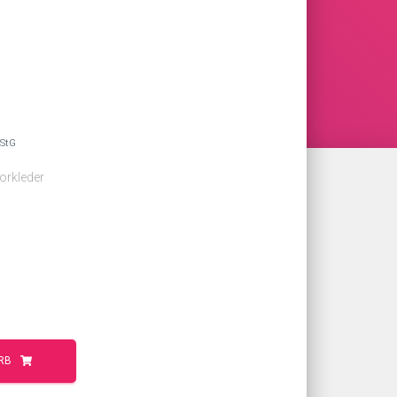
UStG
orkleder
RB