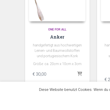
ONE FOR ALL
Anker
handgefertigt aus hochwertigen
han
Leinen- und Baumwollstoffen
und portugiesischem Kork
Größe: ca. 20cm x 10cm x 3cm
€
30,00
€
2
Umsatzsteuerbefreit gem. §6 Abs. 1 Z 27 UStG
Diese Website benutzt Cookies. Wenn du d
zzgl.
Versand
Umsatzs