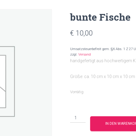
bunte Fische
€
10,00
Umsatzsteuerbefreit gem. §6 Abs. 1 Z 27 
zzgl.
Versand
handgefertigt aus hochwertigem K
Größe: ca. 10 cm x 10 cm x 10 cm
Vorrätig
bunte
Fische
IN DEN WARENKO
Menge