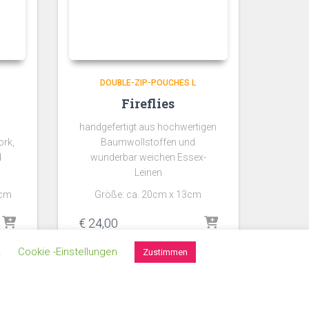
DOUBLE-ZIP-POUCHES L
Fireflies
handgefertigt aus hochwertigen
ork,
Baumwollstoffen und
d
wunderbar weichen Essex-
Leinen
7cm
Größe: ca. 20cm x 13cm
€
24,00
.
Cookie -Einstellungen
Zustimmen
 27 UStG
Umsatzsteuerbefreit gem. §6 Abs. 1 Z 27 UStG
zzgl.
Versand