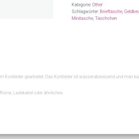
Kategorie:
Other
Schlagwörter:
Brieftasche
,
Geldbeu
Minitasche
,
Täschchen
m Korkleder gearbeitet. Das Korkleder ist wasserabweisend und man kann
fhörer, Ladekabel oder ähnliches.