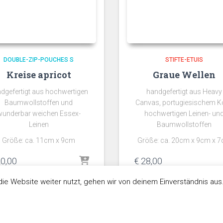
DOUBLE-ZIP-POUCHES S
STIFTE-ETUIS
Kreise apricot
Graue Wellen
dgefertigt aus hochwertigen
handgefertigt aus Heavy
Baumwollstoffen und
Canvas, portugiesischem K
wunderbar weichen Essex-
hochwertigen Leinen- un
Leinen
Baumwollstoffen
Größe: ca. 11cm x 9cm
Größe: ca. 20cm x 9cm x 
0,00
€
28,00
ie Website weiter nutzt, gehen wir von deinem Einverständnis aus
teuerbefreit gem. §6 Abs. 1 Z 27 UStG
Umsatzsteuerbefreit gem. §6 Abs. 1 Z
zzgl.
Versand
zzgl.
Versand