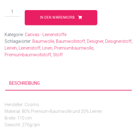
Fruits
and
IN DEN WARENKORB
Berries
Menge
Kategorie:
Canvas - Leinenstoffe
Schlagwörter:
Baumwolle
,
Baumwollstoff
,
Designer
,
Designerstoff
,
Leinen
,
Leinenstoff
,
Linen
,
Premiumbaumwolle
,
Premiumbaumwollstoff
,
Stoff
BESCHREIBUNG
Herste
ller: Cosmo
Material: 80% Premium-Baumwolle und 20% Leinen
Breite: 110 cm
Gewicht: 270g/qm