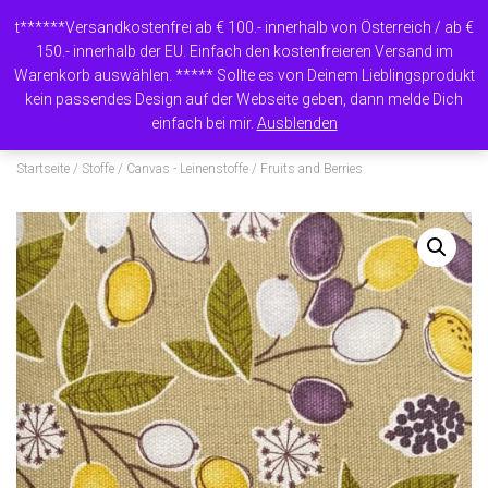
t******Versandkostenfrei ab € 100.- innerhalb von Österreich / ab €
150.- innerhalb der EU. Einfach den kostenfreieren Versand im
Warenkorb auswählen. ***** Sollte es von Deinem Lieblingsprodukt
N
kein passendes Design auf der Webseite geben, dann melde Dich
A
einfach bei mir.
Ausblenden
V
I
Startseite
/
Stoffe
/
Canvas - Leinenstoffe
/ Fruits and Berries
G
A
T
I
O
N
U
M
S
C
H
A
L
T
E