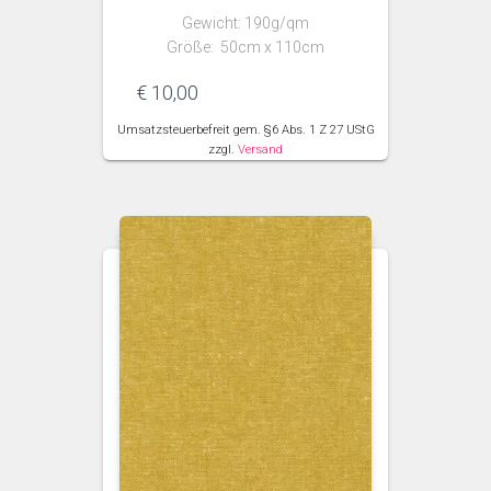
Gewicht: 190g/qm
Größe: 50cm x 110cm
€
10,00
Umsatzsteuerbefreit gem. §6 Abs. 1 Z 27 UStG
zzgl.
Versand