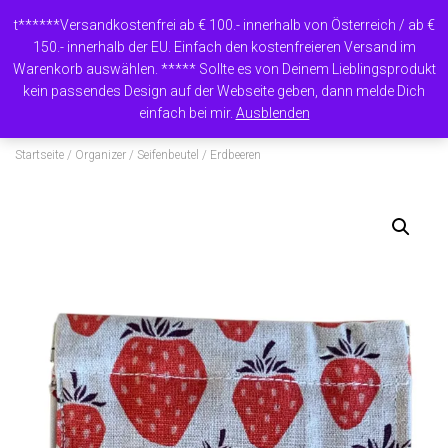
t******Versandkostenfrei ab € 100.- innerhalb von Österreich / ab €
150.- innerhalb der EU. Einfach den kostenfreieren Versand im
Warenkorb auswählen. ***** Sollte es von Deinem Lieblingsprodukt
N
kein passendes Design auf der Webseite geben, dann melde Dich
A
einfach bei mir.
Ausblenden
V
I
Startseite
/
Organizer
/
Seifenbeutel
/ Erdbeeren
G
A
T
I
O
N
U
M
S
C
H
A
L
T
E