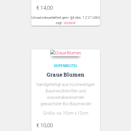
€
14,00
Umsatzsteuerbefreit gem. §6 Abs. 1 Z 27 UStG
zzgl.
Versand
SEIFENBEUTEL
Graue Blumen
handgefertigt aus hochwertigen
Baumwollstoffen und
wasserabweisender
gewachster Bio-Baumwolle
Größe: ca. 10cm x 12cm
€
10,00