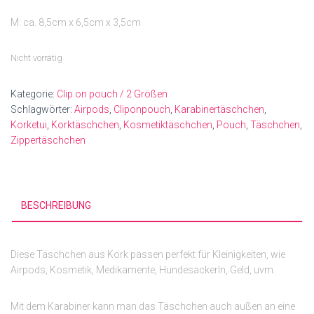
M: ca. 8,5cm x 6,5cm x 3,5cm
Nicht vorrätig
Kategorie:
Clip on pouch / 2 Größen
Schlagwörter:
Airpods
,
Cliponpouch
,
Karabinertäschchen
,
Korketui
,
Korktäschchen
,
Kosmetiktäschchen
,
Pouch
,
Täschchen
,
Zippertäschchen
BESCHREIBUNG
Diese Täschchen aus Kork passen perfekt für Kleinigkeiten, wie
Airpods, Kosmetik, Medikamente, Hundesackerln, Geld, uvm.
Mit dem Karabiner kann man das Täschchen auch außen an eine