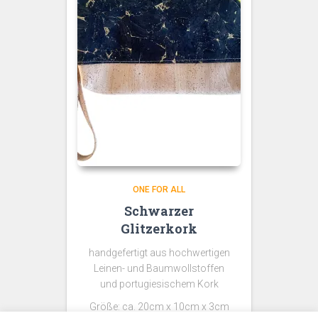
ONE FOR ALL
Schwarzer
Glitzerkork
handgefertigt aus hochwertigen
Leinen- und Baumwollstoffen
und portugiesischem Kork
Größe: ca. 20cm x 10cm x 3cm