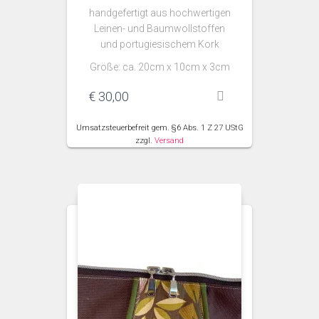
handgefertigt aus hochwertigen
Leinen- und Baumwollstoffen
und portugiesischem Kork
Größe: ca. 20cm x 10cm x 3cm
€
30,00
Umsatzsteuerbefreit gem. §6 Abs. 1 Z 27 UStG
zzgl.
Versand