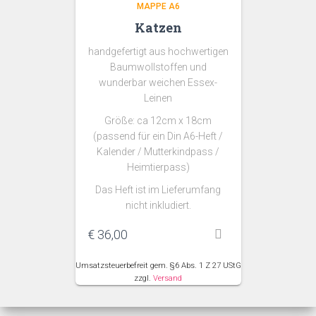
MAPPE A6
Katzen
handgefertigt aus hochwertigen
Baumwollstoffen und
wunderbar weichen Essex-
Leinen
Größe: ca 12cm x 18cm
(passend für ein Din A6-Heft /
Kalender / Mutterkindpass /
Heimtierpass)
Das Heft ist im Lieferumfang
nicht inkludiert.
€
36,00
Umsatzsteuerbefreit gem. §6 Abs. 1 Z 27 UStG
zzgl.
Versand