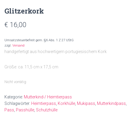
Glitzerkork
€
16,00
Umsatzsteuerbefreit gem. §6 Abs. 1 Z 27 UStG
zzgl.
Versand
handgefertigt aus hochwertigem portugiesischem Kork
Größe: ca. 11,5 cm x 17,5 cm
Nicht vorrätig
Kategorie:
Mutterkind-/ Heimtierpass
Schlagwörter:
Heimtierpass
,
Korkhülle
,
Mukipass
,
Mutterkindpass
,
Pass
,
Passhülle
,
Schutzhülle