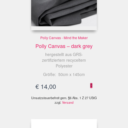
Polly Canvas - Mind the Maker
Polly Canvas – dark grey
hergestellt aus GRS-
zertifiziertem recyceltem
Polyester
Größe: 50cm x 145cm
€
14,00
Umsatzsteuerbefreit gem. §6 Abs. 1 Z 27 UStG
zzgl.
Versand