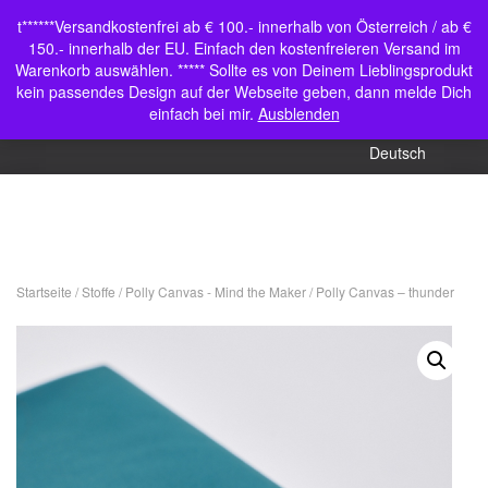
Shop
t******Versandkostenfrei ab € 100.- innerhalb von Österreich / ab €
Navigation umschalten
150.- innerhalb der EU. Einfach den kostenfreieren Versand im
Mein Konto
Warenkorb auswählen. ***** Sollte es von Deinem Lieblingsprodukt
kein passendes Design auf der Webseite geben, dann melde Dich
English (UK)
einfach bei mir.
Ausblenden
Deutsch
Startseite
/
Stoffe
/
Polly Canvas - Mind the Maker
/ Polly Canvas – thunder