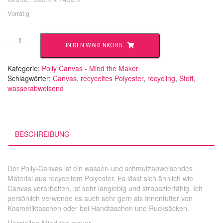
Vorrätig
Polly
IN DEN WARENKORB
Canvas
-
thunder
Kategorie:
Polly Canvas - Mind the Maker
Menge
Schlagwörter:
Canvas
,
recyceltes Polyester
,
recycling
,
Stoff
,
wasserabweisend
BESCHREIBUNG
Der Polly-Canvas ist ein wasser- und schmutzabweisendes
Material aus recyceltem Polyester. Es lässt sich ähnlich wie
Canvas verarbeiten, ist sehr langlebig und strapazierfähig. Ich
persönlich verwende es auch sehr gern als Innenfutter von
Kosmetiktaschen oder bei Handtaschen und Rucksäcken.