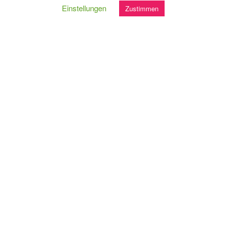
wasserabweisender
Einstellungen
Zustimmen
gewachster Bio-Baumwolle
Größe: ca. 10cm x 12cm
€
10,00
Umsatzsteuerbefreit gem. §6 Abs. 1 Z 27 UStG
zzgl.
Versand