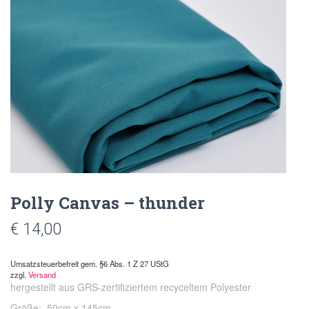
Polly Canvas – thunder
€
14,00
Umsatzsteuerbefreit gem. §6 Abs. 1 Z 27 UStG
zzgl.
Versand
hergestellt aus GRS-zertifiziertem recyceltem Polyester
Größe: 50cm x 145cm