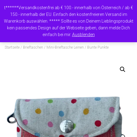
t******Versandkostenfrei ab € 100.- innerhalb von Österreich / ab €
150.- innerhalb der EU. Einfach den kostenfreieren Versand im
Warenkorb auswählen. ***** Sollte es von Deinem Lieblingsprodukt
N
kein passendes Design auf der Webseite geben, dann melde Dich
A
einfach bei mir.
Ausblenden
V
I
Startseite
/
Brieftaschen
/
Mini-Brieftasche Leinen
/ Bunte Punkte
G
A
T
I
O
N
U
M
S
C
H
A
L
T
E