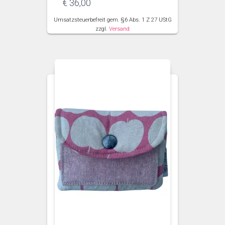
€
36,00
Umsatzsteuerbefreit gem. §6 Abs. 1 Z 27 UStG
zzgl.
Versand