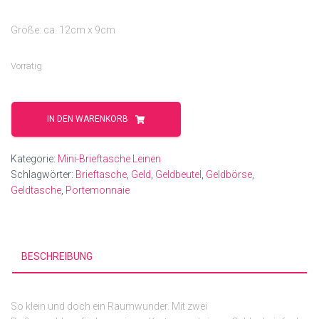
Größe: ca. 12cm x 9cm
Vorrätig
Bunte
Punkte
IN DEN WARENKORB
Menge
Kategorie:
Mini-Brieftasche Leinen
Schlagwörter:
Brieftasche
,
Geld
,
Geldbeutel
,
Geldbörse
,
Geldtasche
,
Portemonnaie
BESCHREIBUNG
So klein und doch ein Raumwunder. Mit zwei