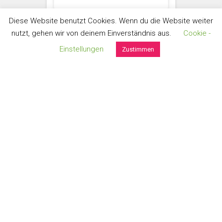
Diese Website benutzt Cookies. Wenn du die Website weiter
MINI-BRIEFTASCHE LEINEN
nutzt, gehen wir von deinem Einverständnis aus.
Cookie -
Rosa Äpfel
Einstellungen
Zustimmen
handgefertigt aus hochwertigen
Baumwollstoffen und
wunderbar weichen Essex-
Leinen
Größe: ca. 12cm x 9cm
€
36,00
Umsatzsteuerbefreit gem. §6 Abs. 1 Z 27 UStG
zzgl.
Versand