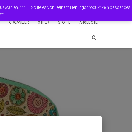
Shop
Mein Konto
English (UK)
Deutsch
 auswählen. ***** Sollte es von Deinem Lieblingsprodukt kein passendes
en
S
ORGANIZER
OTHER
STOFFE
ANGEBOTE