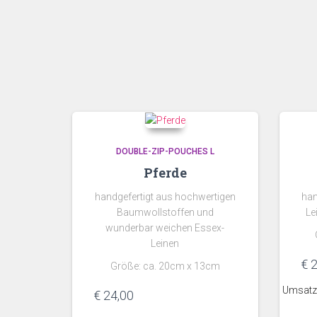
DOUBLE-ZIP-POUCHES L
Pferde
handgefertigt aus hochwertigen
han
Baumwollstoffen und
Le
wunderbar weichen Essex-
Leinen
€
2
Größe: ca. 20cm x 13cm
Umsatzs
€
24,00