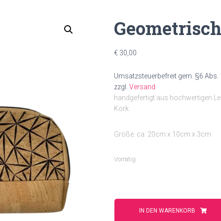
Geometrisch
€
30,00
Umsatzsteuerbefreit gem. §6 Abs. 
zzgl.
Versand
handgefertigt aus hochwertigen L
Kork
Größe: ca. 20cm x 10cm x 3cm
Vorrätig
Geometrisches
Muster
IN DEN WARENKORB
Menge