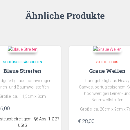
Ähnliche Produkte
SCHLÜSSELTÄSCHCHEN
STIFTE-ETUIS
Blaue Streifen
Graue Wellen
dgefertigt aus
hochwertigen
handgefertigt aus Heavy
inen- und Baumwollstoffen
Canvas, portugiesischem K
hochwertigen Leinen- un
Größe: ca. 11,5cm x 8cm
Baumwollstoffen
6,00
Größe: ca. 20cm x 9cm x 
teuerbefreit gem. §6 Abs. 1 Z 27
€
28,00
UStG