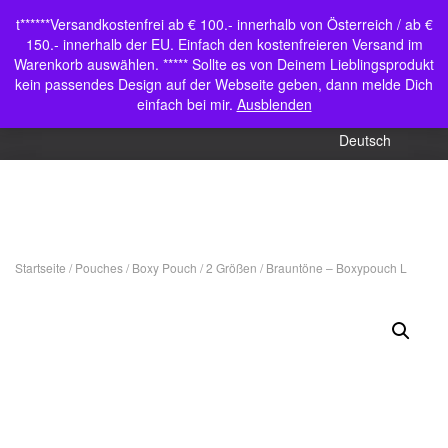
Shop
t******Versandkostenfrei ab € 100.- innerhalb von Österreich / ab €
Navigation umschalten
150.- innerhalb der EU. Einfach den kostenfreieren Versand im
Mein Konto
Warenkorb auswählen. ***** Sollte es von Deinem Lieblingsprodukt
kein passendes Design auf der Webseite geben, dann melde Dich
English (UK)
einfach bei mir.
Ausblenden
Deutsch
Startseite
/
Pouches
/
Boxy Pouch / 2 Größen
/ Brauntöne – Boxypouch L