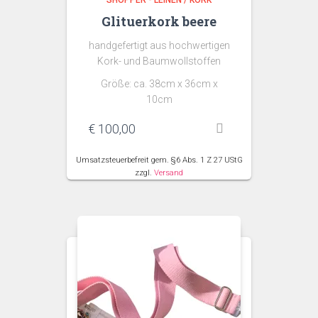
SHOPPER - LEINEN / KORK
Glituerkork beere
handgefertigt aus hochwertigen
Kork- und Baumwollstoffen
Größe: ca. 38cm x 36cm x
10cm
€
100,00
Umsatzsteuerbefreit gem. §6 Abs. 1 Z 27 UStG
zzgl.
Versand