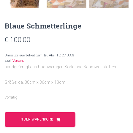
Blaue Schmetterlinge
€
100,00
Umsatzsteuerbefreit gem. §6 Abs. 1 Z 27 UStG
zzgl.
Versand
handgefertigt aus hochwertigen Kork- und Baumwollstoffen
Größe: ca. 38cm x 36cm x 10cm
Vorrätig
Blaue
Schmetterlinge
IN DEN WARENKORB
Menge