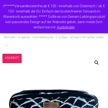
t******Versandkostenfrei ab € 100.- innerhalb von Österreich / ab €
150.- innerhalb der EU. Einfach den kostenfreieren Versand im
Warenkorb auswählen. ***** Sollte es von Deinem Lieblingsprodukt
N
kein passendes Design auf der Webseite geben, dann melde Dich
A
einfach bei mir.
Ausblenden
V
I
Startseite
/
Angebote
/
Kosmetiktasche / 2 Größen
/ Schwarz mit weißen Wellen
G
A
– L
T
I
ANGEBOT!
O
N
U
M
S
C
H
A
L
T
E