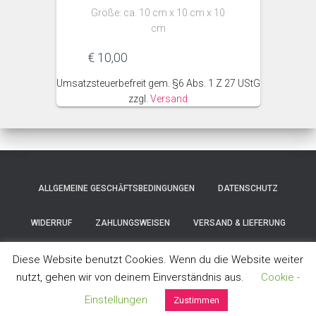
Größe: ca. 10 cm x 10 cm x 10
cm
€
10,00
Umsatzsteuerbefreit gem. §6 Abs. 1 Z 27 UStG
zzgl.
Versand
ALLGEMEINE GESCHÄFTSBEDINGUNGEN
DATENSCHUTZ
WIDERRUF
ZAHLUNGSWEISEN
VERSAND & LIEFERUNG
IMPRESSUM
Diese Website benutzt Cookies. Wenn du die Website weiter
nutzt, gehen wir von deinem Einverständnis aus.
Cookie -
Hestia | Entwickelt von
ThemeIsle
Einstellungen
Zustimmen