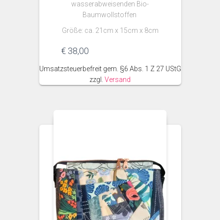
wasserabweisenden Bio-
Baumwollstoffen
Größe: ca. 21cm x 15cm x 8cm
€
38,00
Umsatzsteuerbefreit gem. §6 Abs. 1 Z 27 UStG
zzgl.
Versand