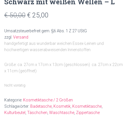
Schwarz mit weißen Wellen – L
Ursprünglicher
Aktueller
€
50,00
€
25,00
Preis
Preis
Umsatzsteuerbefreit gem. §6 Abs. 1 Z 27 UStG
war:
ist:
zzgl.
Versand
handgefertigt aus wunderbar weichen Essex-Leinen und
€ 50,00
€ 25,00.
hochwertigen wasserabweisenden Innenstoffen
Größe: ca. 27cm x 17cm x 13cm (geschlossen) ca. 27cm x 22cm
x 11cm (geöffnet)
Nicht vorrätig
Kategorie:
Kosmetiktasche / 2 Größen
Schlagwörter:
Badetasche
,
Kosmetik
,
Kosmetiktasche
,
Kulturbeutel
,
Täschchen
,
Waschtasche
,
Zippertasche